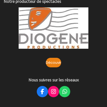
Notre producteur de spectacles
Découvir
Nous suivres sur les réseaux
F
I
W
a
n
h
c
s
a