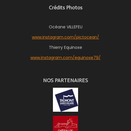
e
t
t
Crédits Photos
b
a
s
o
g
A
o
r
p
Océane VILLEFEU
k
a
p
m
www.instagram.com/pictocean/
Thierry Equinoxe
www.instagram.com/equinoxe79/
NOS PARTENAIRES